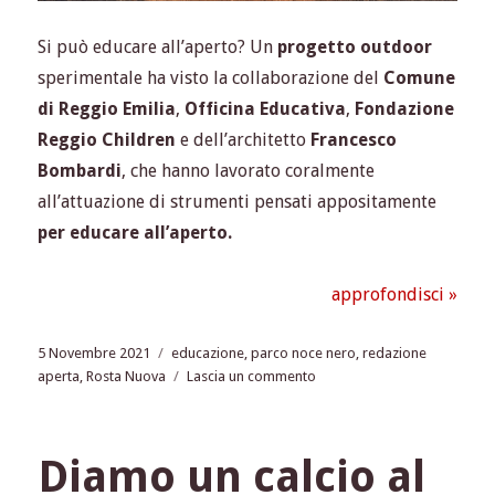
Si può educare all’aperto? Un
progetto outdoor
sperimentale ha visto la collaborazione del
Comune
di Reggio Emilia
,
Officina Educativa
,
Fondazione
Reggio Children
e dell’architetto
Francesco
Bombardi
, che hanno lavorato coralmente
all’attuazione di strumenti pensati appositamente
per educare all’aperto.
approfondisci »
Pubblicato
Tag
5 Novembre 2021
educazione
,
parco noce nero
,
redazione
il
su
aperta
,
Rosta Nuova
Lascia un commento
A
scuola
sotto
Diamo un calcio al
l’albero.
Dal