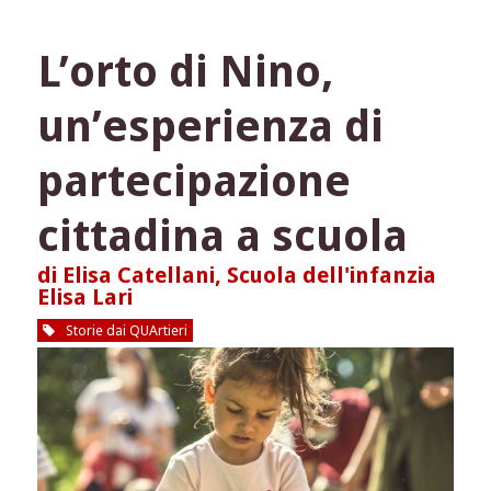
un
calcio
L’orto di Nino,
al
Covid
un’esperienza di
guardando
all’Aurora
di
partecipazione
un
nuovo
cittadina a scuola
Progetto
di Elisa Catellani, Scuola dell'infanzia
Elisa Lari
Storie dai QUArtieri