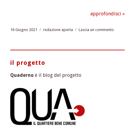
approfondisci »
Pubblicato
Tag
su
16 Giugno 2021
redazione aperta
Lascia un commento
il
Redazione
Aperta.
Un
nuovo
progetto
il progetto
di
collaborazi
Quaderno
è il blog del progetto
civica.