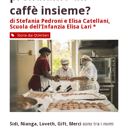
caffè insieme?
di Stefania Pedroni e Elisa Catellani,
Scuola dell’Infanzia Elisa Lari *
Storie dai QUArtieri
Sidi, Nianga, Loveth, Gift, Merci
sono tra i nomi