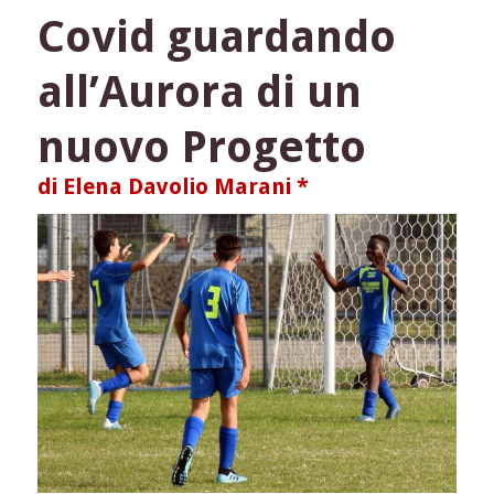
Covid guardando
parco
Noce
Nero
all’Aurora di un
idee
per
nuovo Progetto
un
nuovo
di Elena Davolio Marani *
futuro
scolastico