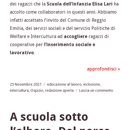
dei ragazzi che la
Scuola dell’infanzia Elisa Lari
ha
accolto come collaboratori in questi anni. Abbiamo
infatti accettato l’invito del Comune di Reggio
Emilia, dei servizi sociali e del servizio Politiche di
Welfare e Intercultura ad
accogliere
ragazzi di
cooperative per
l’inserimento sociale e
lavorativo
.
approfondisci »
Pubblicato
Tag
25 Novembre 2021
educazione al lavoro
,
inclusione
,
il
su
intercultura
,
Ospizio
,
redazione aperta
Lascia un commento
Una
scuola
per
A scuola sotto
l’inclusion
prendiam
un