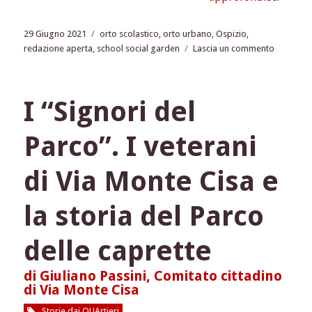
Pubblicato
Tag
29 Giugno 2021
orto scolastico
,
orto urbano
,
Ospizio
,
il
su
redazione aperta
,
school social garden
Lascia un commento
L’orto
di
Nino,
I “Signori del
un’esper
di
Parco”. I veterani
partecip
cittadina
a
di Via Monte Cisa e
scuola
la storia del Parco
delle caprette
di Giuliano Passini, Comitato cittadino
di Via Monte Cisa
Storie dai QUArtieri