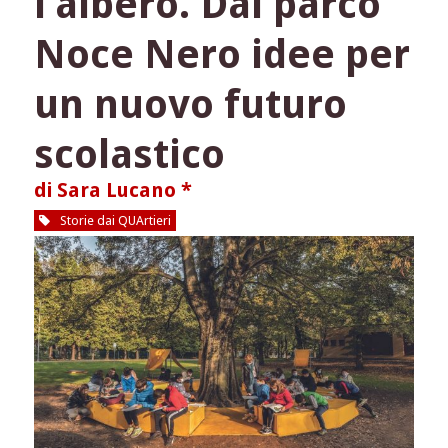
l’albero. Dal parco
caffè
insieme?
Noce Nero idee per
un nuovo futuro
scolastico
di Sara Lucano *
Storie dai QUArtieri