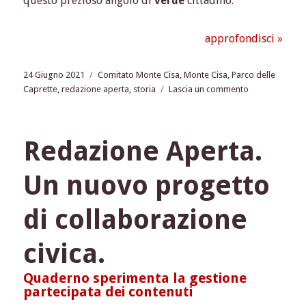
questo prezioso angolo di
verde
cittadino.
approfondisci »
Pubblicato
Tag
24 Giugno 2021
Comitato Monte Cisa
,
Monte Cisa
,
Parco delle
il
su
Caprette
,
redazione aperta
,
storia
Lascia un commento
I
“Signori
del
Redazione Aperta.
Parco”.
I
Un nuovo progetto
veterani
di
Via
di collaborazione
Monte
Cisa
civica.
e
la
Quaderno sperimenta la gestione
storia
partecipata dei contenuti
del
Parco