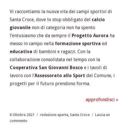
Vi raccontiamo la nuova vita dei campi sportivi di
Santa Croce, dove lo stop obbligato del
calcio
giovanile
non di categoria non ha spento
l’entusiasmo che da sempre il
Progetto Aurora
ha
messo in campo nella
formazione sportiva
ed
educativa
di bambini e ragazzi. Con la
collaborazione consolidata nel tempo con la
Cooperativa San Giovanni Bosco
e i tavoli di
lavoro con l’
Assessorato allo Sport
del Comune, i
progetti per il futuro prendono forma.
approfondisci »
Pubblicato
Tag
6 Ottobre 2021
redazione aperta
,
Santa Croce
Lascia un
il
su
commento
Diamo