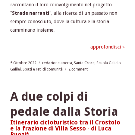
raccontano il loro coinvolgimento nel progetto
“
Strade narranti
“, alla ricerca di un passato non
sempre conosciuto, dove la cultura e la storia
camminano insieme
.
approfondisci »
Pubblicato
Tag
5 Ottobre 2022
redazione aperta
,
Santa Croce
,
Scuola Galielo
il
su
Galilei
,
Spazi e reti di comunità
2 commenti
Santa
Croce
Geotrail:
A due colpi di
a
spasso
pedale dalla Storia
nella
storia
Itinerario cicloturistico tra il Crostolo
e la frazione di Villa Sesso - di Luca
Ruozi*