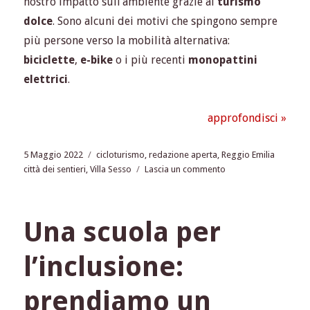
nostro impatto sull’ambiente grazie al
turismo
dolce
. Sono alcuni dei motivi che spingono sempre
più persone verso la mobilità alternativa:
biciclette
,
e-bike
o i più recenti
monopattini
elettrici
.
approfondisci »
Pubblicato
Tag
5 Maggio 2022
cicloturismo
,
redazione aperta
,
Reggio Emilia
il
su
città dei sentieri
,
Villa Sesso
Lascia un commento
A
due
colpi
Una scuola per
di
pedale
l’inclusione:
dalla
Storia
prendiamo un